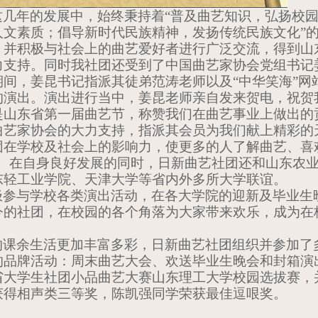
这几年的发展中，始终秉持着“普及曲艺知识，弘扬校
人文素质；倡导新时代民族精神，发扬传统民族文化”
，并积极与社会上的曲艺爱好者进行广泛交流，得到山
力支持。同时我社团还受到了中国曲艺家协会党组书记
间，姜昆书记指派其徒弟范涛老师以及“中华笑海”网
的演出。演出进行当中，姜昆老师亲自发来贺电，祝贺
是山东省第一届曲艺节，称赞我们在曲艺事业上做出的
曲艺家协会的大力支持，指派其会员为我们献上精彩的
团在学校及社会上的影响力，使更多的人了解曲艺、喜
的。在自身良好发展的同时，日新曲艺社团还和山东农
东轻工业学院、天津大学等省内外多所大学联谊。
极参与学校各类演出活动，在各大学院的迎新及毕业生
今的社团，在校园的各个角落为大家带来欢乐，成为在
的课余生活更加丰富多彩，日新曲艺社团组织并参加了
的品牌活动：周末曲艺大会、欢送毕业生晚会和封箱演
省大学生社团小品曲艺大赛山东理工大学校园选拔赛，
获得相声类三等奖，陈凯强同学荣获最佳逗哏奖。