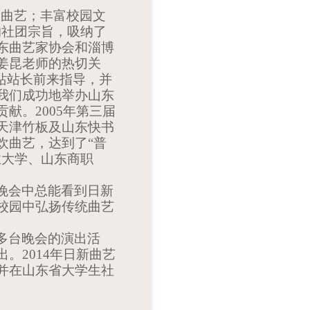
园曲艺；丰富校园文
的社团宗旨，吸纳了
东曲艺家协会和淄博
姜昆老师的热切关
站站长前来指导，并
我们成功地举办山东
贡献。
2005
年第三届
天津竹板及山东快书
欢曲艺，达到了“普
业大学、山东商职
晚会中总能看到日新
校园中弘扬传统曲艺
多台晚会的演出活
出。
2014
年日新曲艺
并在山东省大学生社