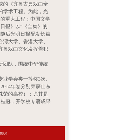
成的《齐鲁古典戏曲全
的学术工程。为此，光
设的重大工程；中国文学
日报》以“《全集》的
）随后光明日报配发长篇
台湾大学、香港大学、
齐鲁戏曲文化发挥着积
研团队，围绕中华传统
专业学会类一等奖
3
次、
和
2014
年卷分别荣获山东
殊荣的高校）；尤其是
奖桂冠，开学校专著成果
00）