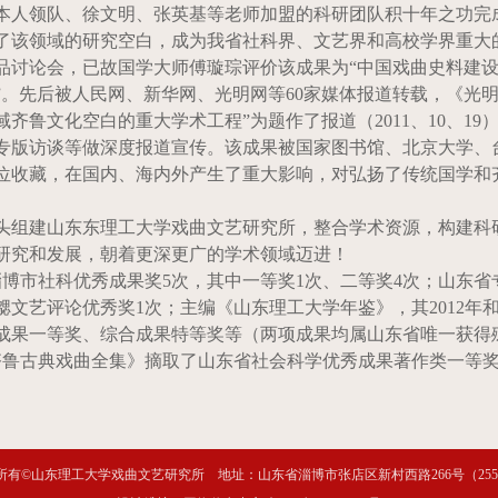
本人领队、徐文明、张英基等老师加盟的科研团队积十年之功完
了该领域的研究空白，成为我省社科界、文艺界和高校学界重大
品讨论会，已故国学大师傅璇琮评价该成果为“中国戏曲史料建
”。先后被人民网、新华网、光明网等
60
家媒体报道转载，《光明
域齐鲁文化空白的重大学术工程”为题作了报道（
2011
、
10
、
19
专版访谈等做深度报道宣传。该成果被国家图书馆、北京大学、
位收藏，在国内、海内外产生了重大影响，对弘扬了传统国学和
头组建山东东理工大学戏曲文艺研究所，整合学术资源，构建科
研究和发展，朝着更深更广的学术领域迈进！
淄博市社科优秀成果奖
5
次，其中一等奖
1
次、二等奖
4
次；山东省
勰文艺评论优秀奖
1
次；主编《山东理工大学年鉴》，其
2012
年
成果一等奖、综合成果特等奖等（两项成果均属山东省唯一获得
齐鲁古典戏曲全集》摘取了山东省社会科学优秀成果著作类一等
所有©山东理工大学戏曲文艺研究所 地址：山东省淄博市张店区新村西路266号（2550