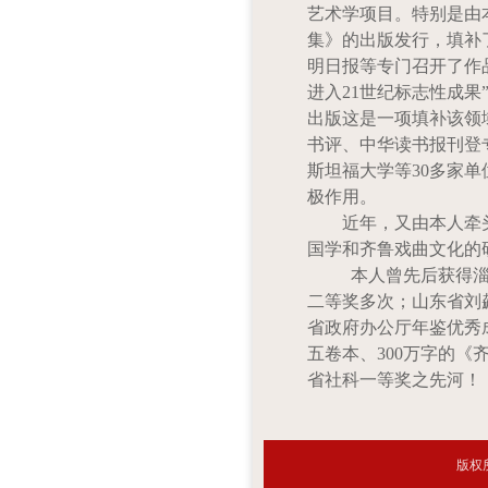
艺术学项目。特别是由
集》的出版发行，填补
明日报等专门召开了作
进入
21
世纪标志性成果
出版这是一项填补该领
书评、中华读书报刊登
斯坦福大学等
30
多家单
极作用。
近年，又由本人牵
国学和齐鲁戏曲文化的
本人曾先后获得
二等奖多次；山东省刘
省政府办公厅年鉴优秀
五卷本、
300
万字的《
省社科一等奖之先河！
版权