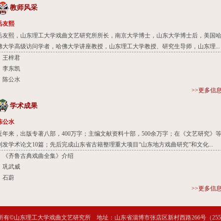
教师风采
岳友熙
岳友熙，山东理工大学戏曲文艺研究所所长，南京大学博士，山东大学博士后，美国
佛大学高级访问学者，哈佛大学讲座教授，山东理工大学教授、研究生导师，山东理...
王梓君
李东凯
陈公水
>>更多信
学术成果
陈公水
近年来，出版专著八部，400万字；主编文献资料十部，500余万字；在《文艺研究》
刊发学术论文10篇；先后完成山东省古籍整理重大项目“山东地方戏曲研究”和文化...
《齐鲁古典戏曲全集》介绍
巩武威
石蔚
>>更多信
所有©山东理工大学戏曲文艺研究所 地址：山东省淄博市张店区新村西路266号（2550